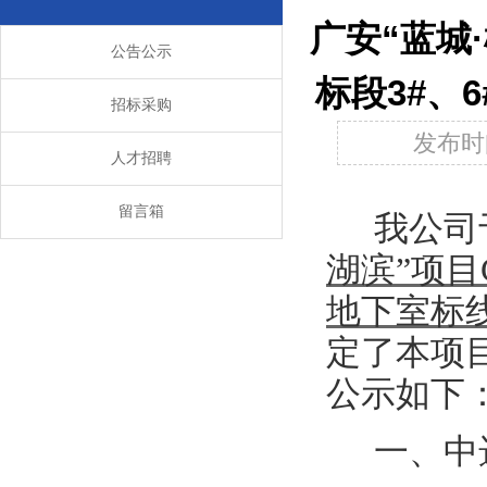
广安“蓝城
公告公示
标段3#、
招标采购
发布时间
人才招聘
留言箱
我公司
湖滨
”
项目
地下室标
定了本项
公示如下
一、中