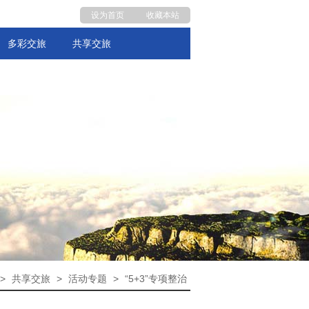
设为首页
收藏本站
多彩交旅
共享交旅
>
共享交旅
>
活动专题
>
“5+3”专项整治